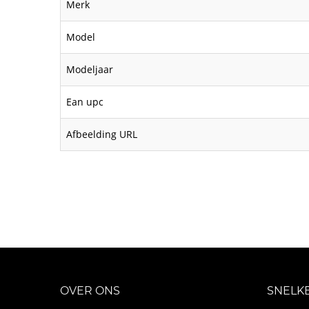
Merk
Model
Modeljaar
Ean upc
Afbeelding URL
OVER ONS
SNELK