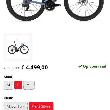
€ 4.499,00
Op voorraad
€ 5.599,00
Maat:
M
L
ML
Kleur:
Abyss Teal
Frost Silver