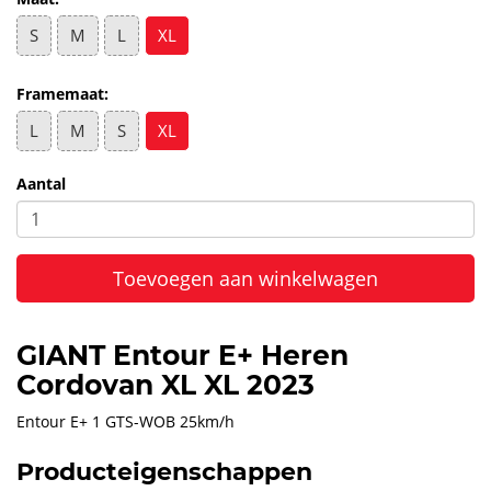
S
M
L
XL
Framemaat:
L
M
S
XL
Aantal
Toevoegen aan winkelwagen
GIANT Entour E+ Heren
Cordovan XL XL 2023
Entour E+ 1 GTS-WOB 25km/h
Producteigenschappen