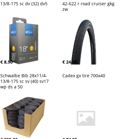
13/8-175 sc dv (32) dv5
42-622 r road cruiser gkg 
zw
€ 8,90
€ 24,90
Schwalbe Bib 28x11/4-
Cadex gx tire 700x40
13/8-175 sc sv (40) sv17 
wp ds a 50