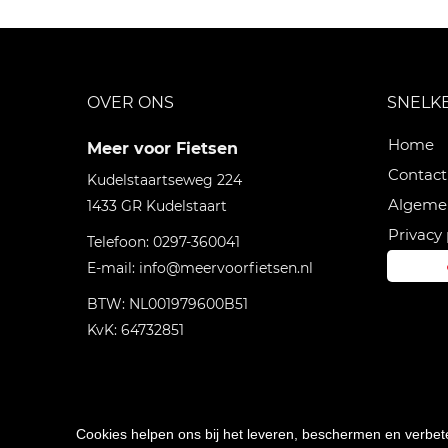
OVER ONS
SNELK
Home
Meer voor Fietsen
Contact
Kudelstaartseweg 224
Algeme
1433 GR
Kudelstaart
Privacy 
Telefoon:
0297-360041
E-mail:
info@meervoorfietsen.nl
BTW: NL001979600B51
KvK: 64732851
Cookies helpen ons bij het leveren, beschermen en verbe