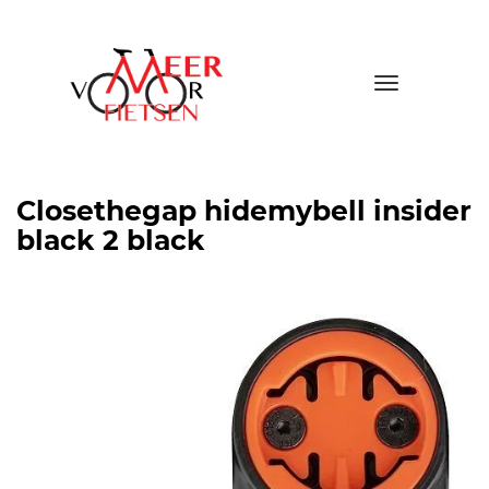
Toggle
navigatio
Closethegap hidemybell insider
black 2 black