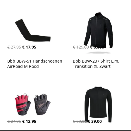
€ 27,95
€ 17,95
€ 129,00
€ 89,00
Bbb BBW-51 Handschoenen 
Bbb BBW-237 Shirt L.m. 
AirRoad M Rood
Transition XL Zwart
€ 24,95
€ 12,95
€ 69,95
€ 39,00