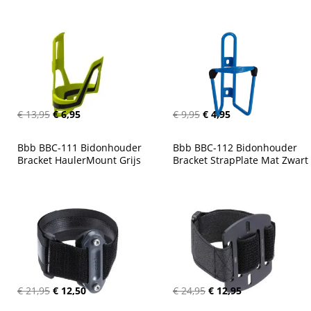
€ 13,95
€ 6,95
€ 9,95
€ 4,95
Bbb BBC-111 Bidonhouder 
Bbb BBC-112 Bidonhouder 
Bracket HaulerMount Grijs
Bracket StrapPlate Mat Zwart
€ 21,95
€ 12,50
€ 24,95
€ 12,95