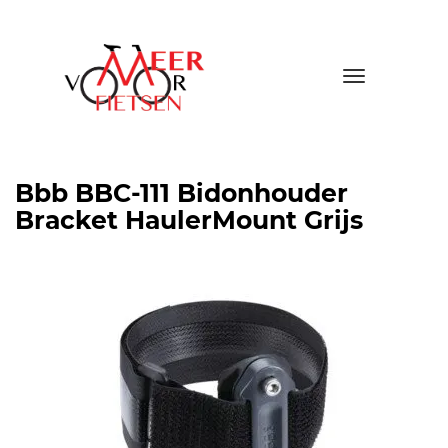
Toggle
navigatio
Bbb BBC-111 Bidonhouder
Bracket HaulerMount Grijs