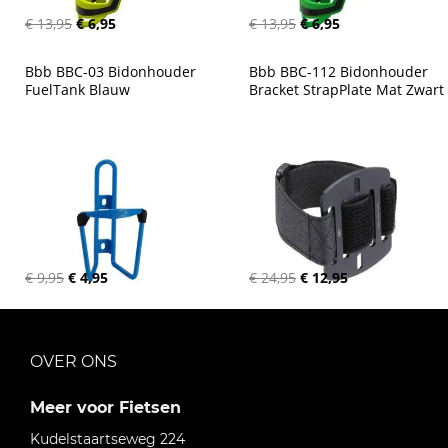
€ 13,95
€ 6,95
€ 13,95
€ 6,95
Bbb BBC-03 Bidonhouder 
Bbb BBC-112 Bidonhouder 
FuelTank Blauw
Bracket StrapPlate Mat Zwart
€ 9,95
€ 4,95
€ 24,95
€ 12,95
OVER ONS
Meer voor Fietsen
Kudelstaartseweg 224