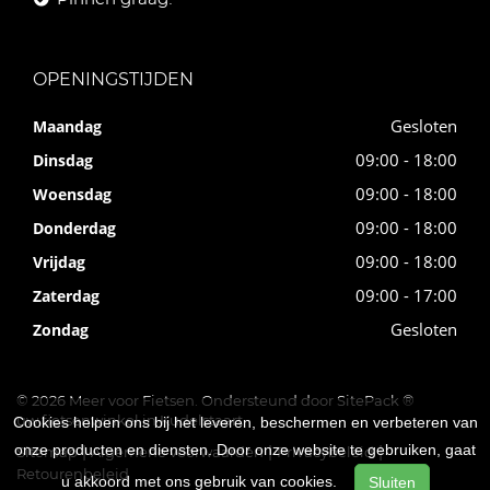
OPENINGSTIJDEN
Gesloten
Maandag
09:00 - 18:00
Dinsdag
09:00 - 18:00
Woensdag
09:00 - 18:00
Donderdag
09:00 - 18:00
Vrijdag
09:00 - 17:00
Zaterdag
Gesloten
Zondag
© 2026 Meer voor Fietsen. Ondersteund door
SitePack ®
uw fietsenwinkel in Kudelstaart
Cookies helpen ons bij het leveren, beschermen en verbeteren van
onze producten en diensten. Door onze website te gebruiken, gaat
Sitemap
Algemene voorwaarden
Privacybeleid
Retourenbeleid
u akkoord met ons gebruik van cookies.
Sluiten