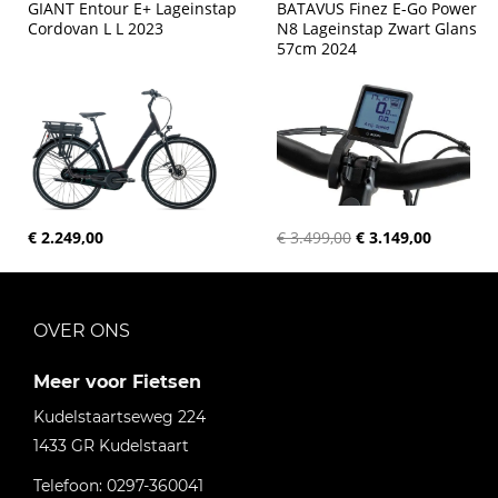
GIANT Entour E+ Lageinstap 
BATAVUS Finez E-Go Power 
Cordovan L L 2023
N8 Lageinstap Zwart Glans 
57cm 2024
€ 2.249,00
€ 3.499,00
€ 3.149,00
OVER ONS
Meer voor Fietsen
Kudelstaartseweg 224
1433 GR
Kudelstaart
Telefoon:
0297-360041