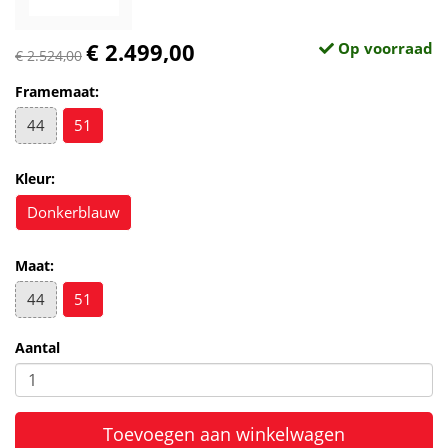
€ 2.499,00
Op voorraad
€ 2.524,00
Framemaat:
44
51
Kleur:
Donkerblauw
Maat:
44
51
Aantal
Toevoegen aan winkelwagen