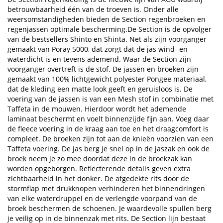
betrouwbaarheid één van de troeven is. Onder alle
weersomstandigheden bieden de Section regenbroeken en
regenjassen optimale bescherming.De Section is de opvolger
van de bestsellers Shinto en Shinta. Net als zijn voorganger
gemaakt van Poray 5000, dat zorgt dat de jas wind- en
waterdicht is en tevens ademend. Waar de Section zijn
voorganger overtreft is de stof. De jassen en broeken zijn
gemaakt van 100% lichtgewicht polyester Pongee materiaal,
dat de kleding een matte look geeft en geruisloos is. De
voering van de jassen is van een Mesh stof in combinatie met
Taffeta in de mouwen. Hierdoor wordt het ademende
laminaat beschermt en voelt binnenzijde fijn aan. Voeg daar
de fleece voering in de kraag aan toe en het draagcomfort is
compleet. De broeken zijn tot aan de knieën voorzien van een
Taffeta voering. De jas berg je snel op in de jaszak en ook de
broek neem je zo mee doordat deze in de broekzak kan
worden opgeborgen. Reflecterende details geven extra
zichtbaarheid in het donker. De afgedekte rits door de
stormflap met drukknopen verhinderen het binnendringen
van elke waterdruppel en de verlengde voorpand van de
broek beschermen de schoenen. Je waardevolle spullen berg
je veilig op in de binnenzak met rits. De Section lijn bestaat