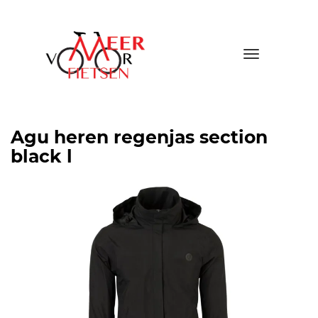
Toggle
navigatio
Agu heren regenjas section
black l