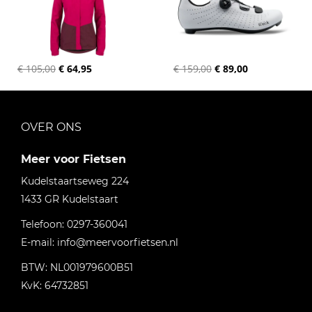
€ 105,00
€ 64,95
€ 159,00
€ 89,00
OVER ONS
Meer voor Fietsen
Kudelstaartseweg 224
1433 GR
Kudelstaart
Telefoon:
0297-360041
E-mail:
info@meervoorfietsen.nl
BTW: NL001979600B51
KvK: 64732851