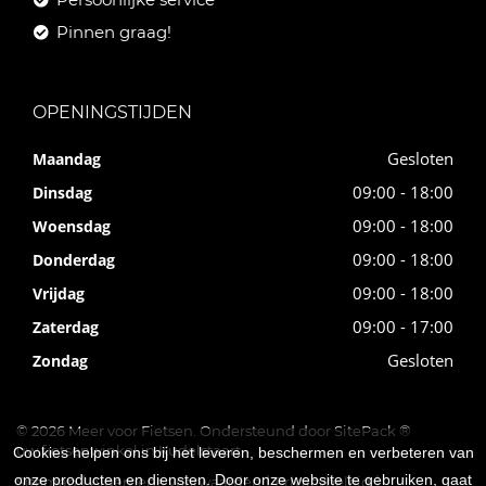
Pinnen graag!
OPENINGSTIJDEN
Gesloten
Maandag
09:00 - 18:00
Dinsdag
09:00 - 18:00
Woensdag
09:00 - 18:00
Donderdag
09:00 - 18:00
Vrijdag
09:00 - 17:00
Zaterdag
Gesloten
Zondag
© 2026 Meer voor Fietsen. Ondersteund door
SitePack ®
uw fietsenwinkel in Kudelstaart
Cookies helpen ons bij het leveren, beschermen en verbeteren van
onze producten en diensten. Door onze website te gebruiken, gaat
Sitemap
Algemene voorwaarden
Privacybeleid