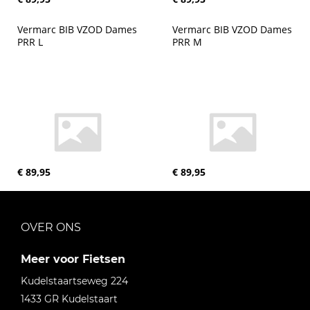
Vermarc BIB VZOD Dames 
Vermarc BIB VZOD Dames 
PRR L
PRR M
€ 89,95
€ 89,95
OVER ONS
Meer voor Fietsen
Kudelstaartseweg 224
1433 GR
Kudelstaart