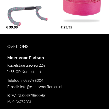
€ 39,99
€ 29,95
OVER ONS
Meer voor Fietsen
Kudelstaartseweg 224
1433 GR
Kudelstaart
Telefoon:
0297-360041
E-mail:
info@meervoorfietsen.nl
BTW: NL001979600B51
KvK: 64732851