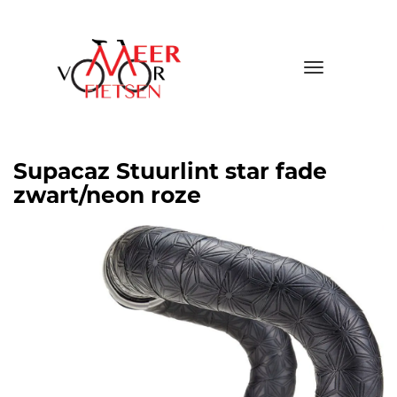
Toggle
navigatio
Supacaz Stuurlint star fade
zwart/neon roze