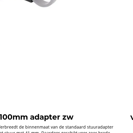
t 100mm adapter zw
Verbreedt de binnenmaat van de standaard stuuradapter
et stuur met 41 mm. Daardoor geschikt voor zeer brede