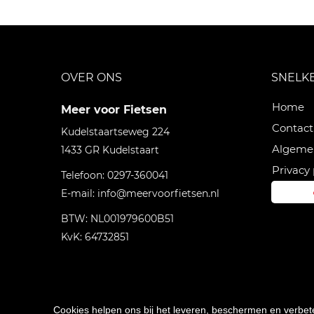
OVER ONS
SNELK
Home
Meer voor Fietsen
Contact
Kudelstaartseweg 224
Algeme
1433 GR
Kudelstaart
Privacy 
Telefoon:
0297-360041
E-mail:
info@meervoorfietsen.nl
BTW: NL001979600B51
KvK: 64732851
Cookies helpen ons bij het leveren, beschermen en verbe