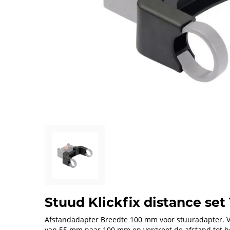
Stuud Klickfix distance se
Afstandadapter Breedte 100 mm voor stuuradapter. 
van 55 mm naar 100 mm en vergroot de afstand tot h