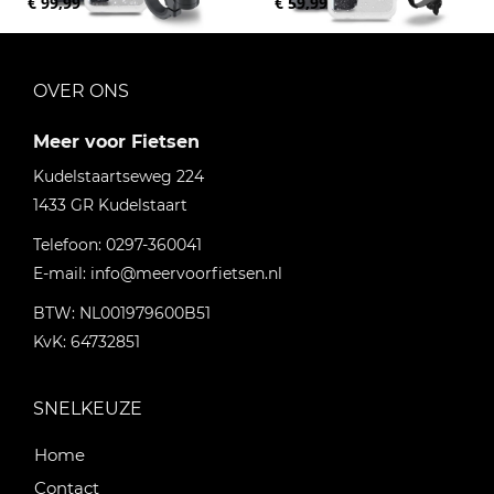
€ 99,99
€ 59,99
OVER ONS
Meer voor Fietsen
Kudelstaartseweg 224
1433 GR
Kudelstaart
Telefoon:
0297-360041
E-mail:
info@meervoorfietsen.nl
BTW: NL001979600B51
KvK: 64732851
SNELKEUZE
Home
Contact