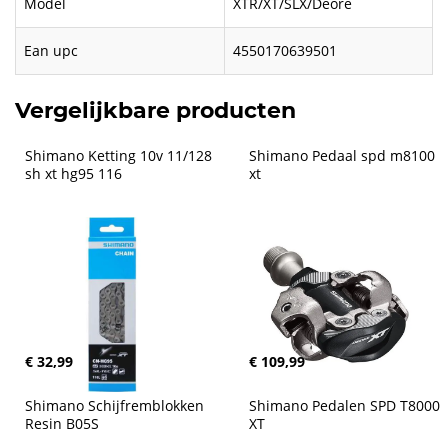
Model
XTR/XT/SLX/Deore
Ean upc
4550170639501
Vergelijkbare producten
Shimano Ketting 10v 11/128 
Shimano Pedaal spd m8100 
sh xt hg95 116
xt
€ 32,99
€ 109,99
Shimano Schijfremblokken 
Shimano Pedalen SPD T8000 
Resin B05S
XT