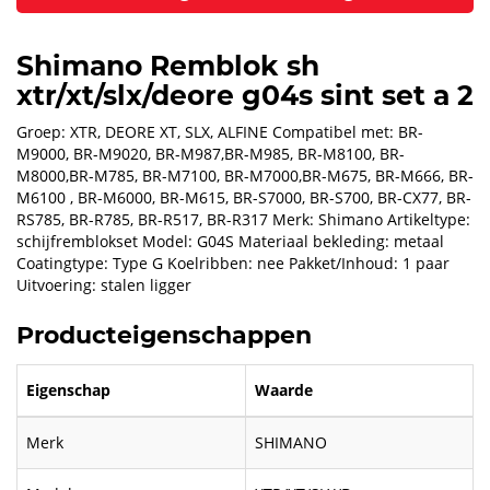
Shimano Remblok sh
xtr/xt/slx/deore g04s sint set a 2
Groep: XTR, DEORE XT, SLX, ALFINE Compatibel met: BR-
M9000, BR-M9020, BR-M987,BR-M985, BR-M8100, BR-
M8000,BR-M785, BR-M7100, BR-M7000,BR-M675, BR-M666, BR-
M6100 , BR-M6000, BR-M615, BR-S7000, BR-S700, BR-CX77, BR-
RS785, BR-R785, BR-R517, BR-R317 Merk: Shimano Artikeltype:
schijfremblokset Model: G04S Materiaal bekleding: metaal
Coatingtype: Type G Koelribben: nee Pakket/Inhoud: 1 paar
Uitvoering: stalen ligger
Producteigenschappen
Eigenschap
Waarde
Merk
SHIMANO