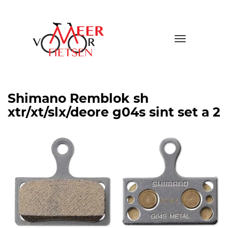
Toggle
navigatio
Shimano Remblok sh
xtr/xt/slx/deore g04s sint set a 2