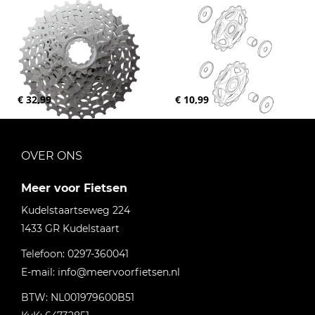
€ 32,99
€ 10,99
OVER ONS
Meer voor Fietsen
Kudelstaartseweg 224
1433 GR
Kudelstaart
Telefoon:
0297-360041
E-mail:
info@meervoorfietsen.nl
BTW: NL001979600B51