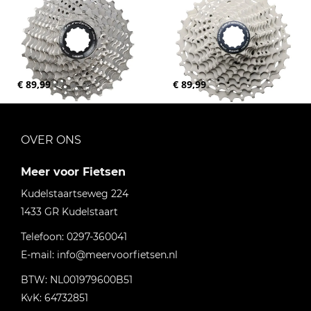
€ 89,99
€ 89,99
OVER ONS
Meer voor Fietsen
Kudelstaartseweg 224
1433 GR
Kudelstaart
Telefoon:
0297-360041
E-mail:
info@meervoorfietsen.nl
BTW: NL001979600B51
KvK: 64732851