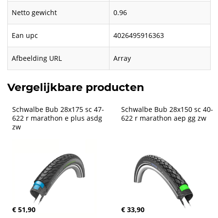
Netto gewicht
0.96
Ean upc
4026495916363
Afbeelding URL
Array
Vergelijkbare producten
Schwalbe Bub 28x175 sc 47-
Schwalbe Bub 28x150 sc 40-
622 r marathon e plus asdg 
622 r marathon aep gg zw
zw
€ 51,90
€ 33,90