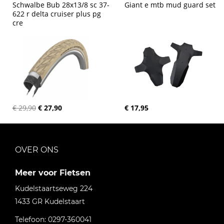
Schwalbe Bub 28x13/8 sc 37-
Giant e mtb mud guard set
622 r delta cruiser plus pg 
cre
€ 29,90
€ 27,90
€ 17,95
OVER ONS
Meer voor Fietsen
Kudelstaartseweg 224
1433 GR
Kudelstaart
Telefoon:
0297-360041