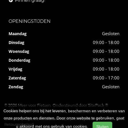
Pinnen graag!
OPENINGSTIJDEN
Gesloten
Maandag
09:00 - 18:00
Dinsdag
09:00 - 18:00
Woensdag
09:00 - 18:00
Donderdag
09:00 - 18:00
Vrijdag
09:00 - 17:00
Zaterdag
Gesloten
Zondag
© 2026 Meer voor Fietsen. Ondersteund door
SitePack ®
uw fietsenwinkel in Kudelstaart
Cookies helpen ons bij het leveren, beschermen en verbeteren van
onze producten en diensten. Door onze website te gebruiken, gaat
Sitemap
Algemene voorwaarden
Privacybeleid
Retourenbeleid
u akkoord met ons gebruik van cookies.
Sluiten