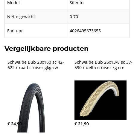
Model
Silento
Netto gewicht
0.70
Ean upc
4026495673655
Vergelijkbare producten
Schwalbe Bub 28x160 sc 42-
Schwalbe Bub 26x13/8 sc 37-
622 r road cruiser gkg zw
590 r delta cruiser kg cre
€ 24,90
€ 21,90