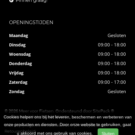
Pinnen graag!
OPENINGSTIJDEN
Gesloten
Maandag
09:00 - 18:00
Dinsdag
09:00 - 18:00
Woensdag
09:00 - 18:00
Donderdag
09:00 - 18:00
Vrijdag
09:00 - 17:00
Zaterdag
Gesloten
Zondag
© 2026 Meer voor Fietsen. Ondersteund door
SitePack ®
uw fietsenwinkel in Kudelstaart
Cookies helpen ons bij het leveren, beschermen en verbeteren van
onze producten en diensten. Door onze website te gebruiken, gaat
Sitemap
Algemene voorwaarden
Privacybeleid
Retourenbeleid
u akkoord met ons gebruik van cookies.
Sluiten