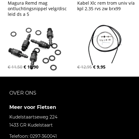
Magura Remd mag 
Kabel Xlc rem trom univ v/a 
ontluchtingsnippel velg/disc 
kpl 2.35 rvs zw brx99
leid ds a 5
€ 11,50
€ 10,90
€ 12,95
€ 9,95
OVER ONS
Meer voor Fietsen
Kudelstaartseweg 224
1433 GR
Kudelstaart
Telefoon:
0297-360041