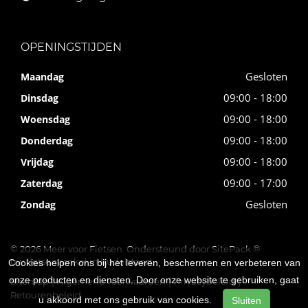
OPENINGSTIJDEN
Gesloten
Maandag
09:00 - 18:00
Dinsdag
09:00 - 18:00
Woensdag
09:00 - 18:00
Donderdag
09:00 - 18:00
Vrijdag
09:00 - 17:00
Zaterdag
Gesloten
Zondag
© 2026 Meer voor Fietsen. Ondersteund door
SitePack ®
uw fietsenwinkel in Kudelstaart
Cookies helpen ons bij het leveren, beschermen en verbeteren van
onze producten en diensten. Door onze website te gebruiken, gaat
Sitemap
Algemene voorwaarden
Privacybeleid
Retourenbeleid
u akkoord met ons gebruik van cookies.
Sluiten