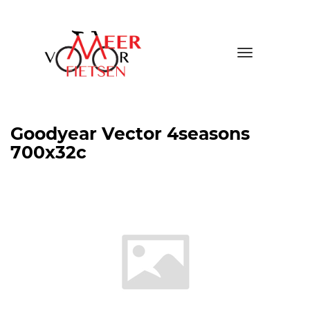
Toggle
navigatio
Goodyear Vector 4seasons
700x32c