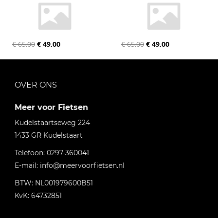
€ 65,00
€ 49,00
€ 65,00
€ 49,00
OVER ONS
Meer voor Fietsen
Kudelstaartseweg 224
1433 GR
Kudelstaart
Telefoon:
0297-360041
E-mail:
info@meervoorfietsen.nl
BTW: NL001979600B51
KvK: 64732851