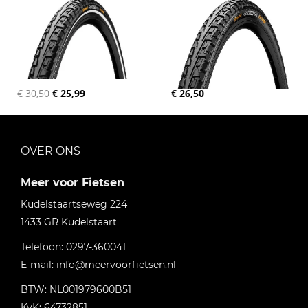
€ 30,50
€ 25,99
€ 26,50
OVER ONS
Meer voor Fietsen
Kudelstaartseweg 224
1433 GR
Kudelstaart
Telefoon:
0297-360041
E-mail:
info@meervoorfietsen.nl
BTW: NL001979600B51
KvK: 64732851