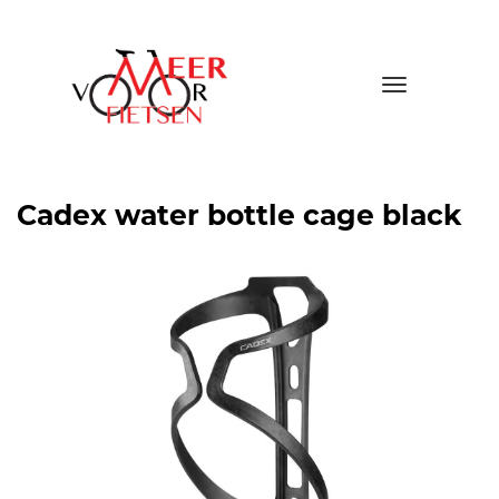
Toggle
navigatio
Cadex water bottle cage black