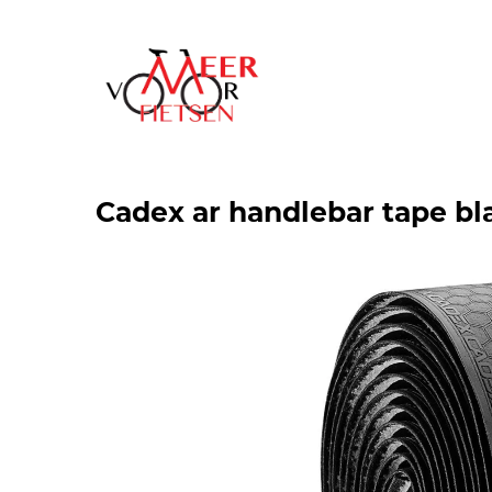
Cadex ar handlebar tape bl