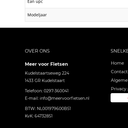
Ean upc
Modeljaar
OVER ONS
SNELK
Home
Meer voor Fietsen
Contact
Kudelstaartseweg 224
Algeme
1433 GR
Kudelstaart
Privacy 
Telefoon:
0297-360041
E-mail:
info@meervoorfietsen.nl
BTW: NL001979600B51
KvK: 64732851