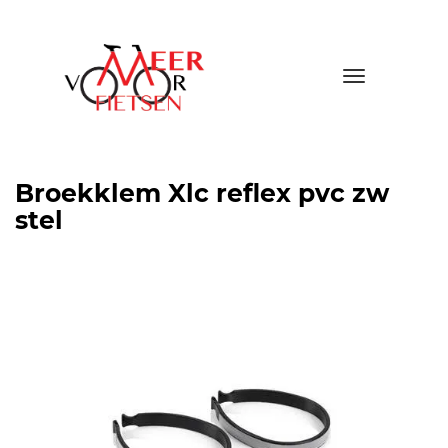
Toggle
navigatio
Broekklem Xlc reflex pvc zw
stel