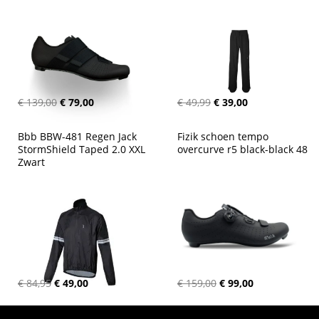
€ 139,00
€ 79,00
€ 49,99
€ 39,00
Bbb BBW-481 Regen Jack 
Fizik schoen tempo 
StormShield Taped 2.0 XXL 
overcurve r5 black-black 48
Zwart
€ 84,95
€ 49,00
€ 159,00
€ 99,00