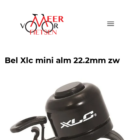
Toggle
navigatio
Bel Xlc mini alm 22.2mm zw