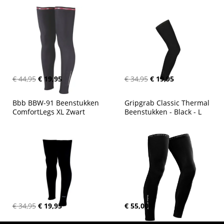
€ 44,95
€ 19,95
€ 34,95
€ 19,95
Bbb BBW-91 Beenstukken 
Gripgrab Classic Thermal 
ComfortLegs XL Zwart
Beenstukken - Black - L
€ 34,95
€ 19,95
€ 55,00